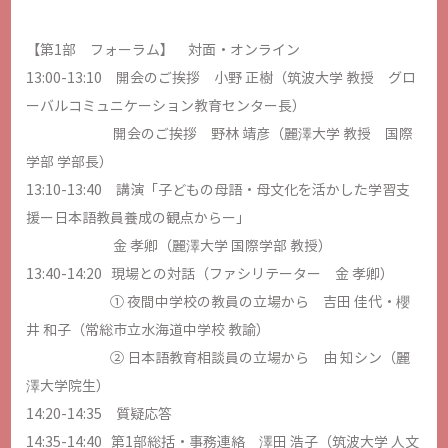
【第1部 フォーラム】 対面・オンライン
13:00-13:10 開会のご挨拶 小野 正樹（筑波大学 教授 グロ
ーバルコミュニケーション教育センター長）
開会のご挨拶 野林 靖彦（麗澤大学 教授 国際
学部 学部長）
13:10-13:40 講演「子どもの母語・母文化を活かした学習支
援ー日本語教員養成の観点からー」
金 孝卿（麗澤大学 国際学部 教授）
13:40-14:20 現場との対話（ファシリテーター 金 孝卿）
① 夜間中学校の教員の立場から 吉田 佳代・櫻
井 和子（常総市立水海道中学校 教諭）
② 日本語教育相談員の立場から 由 知シン（麗
澤大学院生）
14:20-14:35 質疑応答
14:35-14:40 第1部総括・事務連絡 澤田 浩子（筑波大学 人文