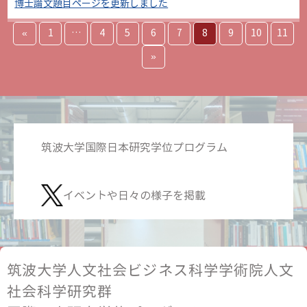
博士論文題目ページを更新しました
«
1
…
4
5
6
7
8
9
10
11
»
筑波大学国際日本研究学位プログラム
イベントや日々の様子を掲載
筑波大学人文社会ビジネス科学学術院人文
社会科学研究群