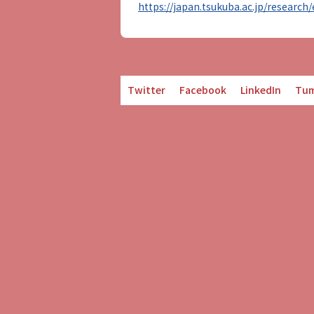
https://japan.tsukuba.ac.jp/research/
Twitter
Facebook
LinkedIn
Tum