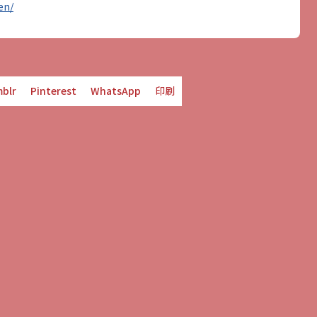
en/
blr
Pinterest
WhatsApp
印刷